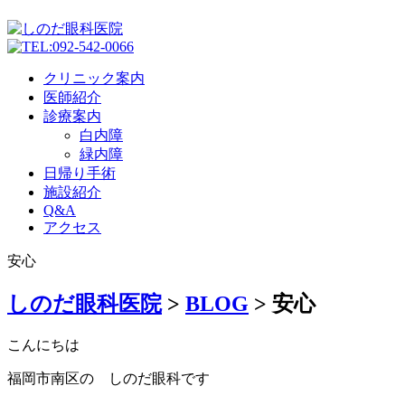
クリニック案内
医師紹介
診療案内
白内障
緑内障
日帰り手術
施設紹介
Q&A
アクセス
安心
しのだ眼科医院
>
BLOG
>
安心
こんにちは
福岡市南区の しのだ眼科です