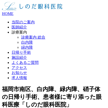
HOME
当院のご案内
医師紹介
診療案内
診療案内 総合
白内障
緑内障
日帰り手術
施設紹介
よくあるご質問
アクセス
お知らせ
求人情報
福岡市南区、白内障、緑内障、硝子体
の日帰り手術、患者様に寄り添った眼
科医療「しのだ眼科医院」